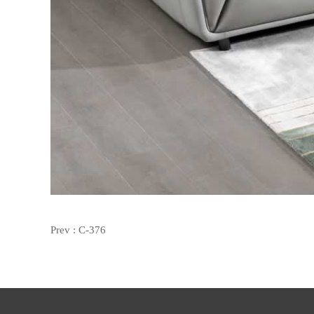
Prev :
C-376