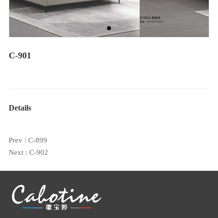
C-901
Details
Prev :
C-899
Next :
C-902