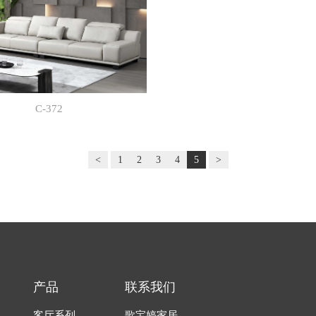
C-372
<
1
2
3
4
5
>
产品
联系我们
客厅系列
歌宝婷家居