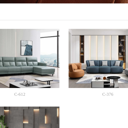
C-612
C-376